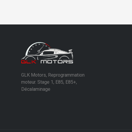
GLK Motors, Reprogrammation
moteur. Stage 1, E85, E85+,
Décalaminage