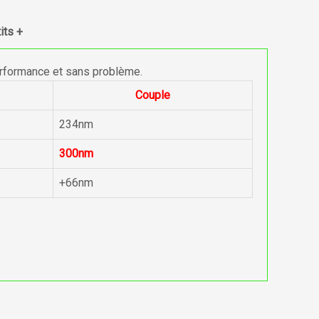
its +
erformance et sans problème.
Couple
234nm
300nm
+66nm